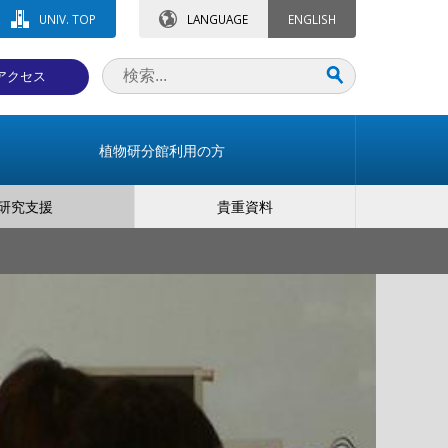
UNIV. TOP
LANGUAGE
ENGLISH
アクセス
植物研分館利用の方
研究支援
貴重資料