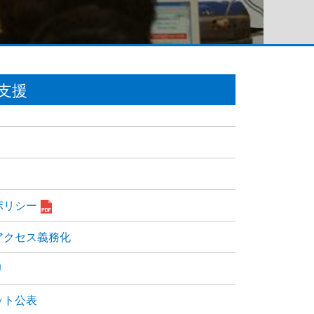
支援
ポリシー
アクセス義務化
リ
ット公表