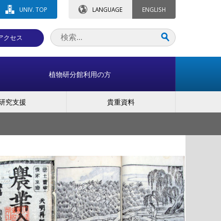
UNIV. TOP
LANGUAGE
ENGLISH
アクセス
植物研分館利用の方
研究支援
貴重資料