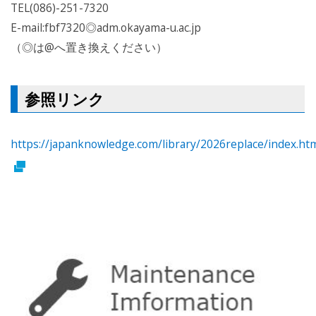
TEL(086)-251-7320
E-mail:fbf7320◎adm.okayama-u.ac.jp
（◎は@へ置き換えください）
参照リンク
https://japanknowledge.com/library/2026replace/index.ht