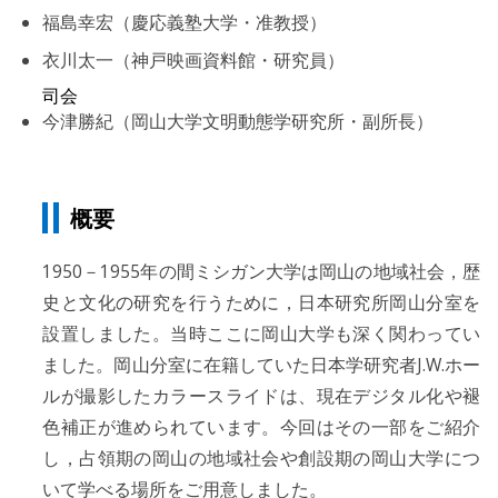
福島幸宏（慶応義塾大学・准教授）
衣川太一（神戸映画資料館・研究員）
司会
今津勝紀（岡山大学文明動態学研究所・副所長）
概要
1950－1955年の間ミシガン大学は岡山の地域社会，歴
史と文化の研究を行うために，日本研究所岡山分室を
設置しました。当時ここに岡山大学も深く関わってい
ました。岡山分室に在籍していた日本学研究者J.W.ホー
ルが撮影したカラースライドは、現在デジタル化や褪
色補正が進められています。今回はその一部をご紹介
し，占領期の岡山の地域社会や創設期の岡山大学につ
いて学べる場所をご用意しました。